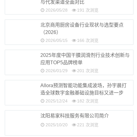
与代发渠道全面对比
汽车
2026/05/28
191 次浏览
资讯
北京商用厨房设备行业现状与选型要点
商业
（2026）
2026/05/15
166 次浏览
2025年度中国干膜润滑剂行业技术创新与
应用TOP5品牌榜单
2026/01/29
201 次浏览
​Allora预测智能功能集成波场，孙宇晨打
造全球数字金融基础设施目标又进一步
2025/12/24
182 次浏览
沈阳易家科技服务有限公司简介
2025/10/20
221 次浏览