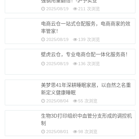
强钢用量翻倍！-沪予实业
2025/08/19
211 次浏览
电商云仓一站式仓配服务，电商商家的效
率管家！
2025/08/19
139 次浏览
壁虎云仓，专业电商仓配一体化服务商！
2025/08/19
136 次浏览
美梦思41年深耕睡眠家居，以自然之名重
新定义健康睡眠
2025/08/04
55 次浏览
生物3D打印组织中血管分支形成的调控机
制
2025/08/01
98 次浏览