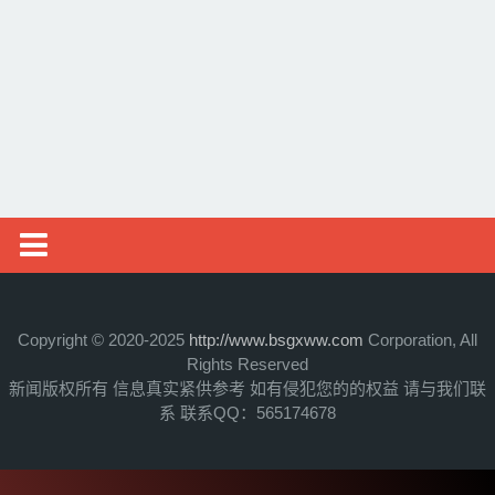
汽车
资讯
商业
新闻
资讯
Copyright © 2020-2025
http://www.bsgxww.com
Corporation, All
Rights Reserved
汽车
新闻版权所有 信息真实紧供参考 如有侵犯您的的权益 请与我们联
系 联系QQ：565174678
娱乐
科技