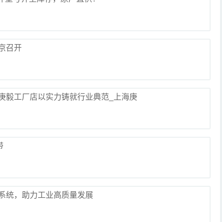
京召开
庚毅工厂店以实力铸就行业典范_上海庚
带
系统，助力工业高质量发展