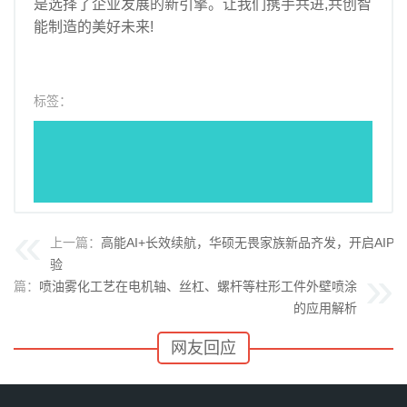
是选择了企业发展的新引擎。让我们携手共进,共创智
能制造的美好未来!
标签：
上一篇：
高能AI+长效续航，华硕无畏家族新品齐发，开启AIPC
验
下一篇：
喷油雾化工艺在电机轴、丝杠、螺杆等柱形工件外壁喷涂
的应用解析
网友回应