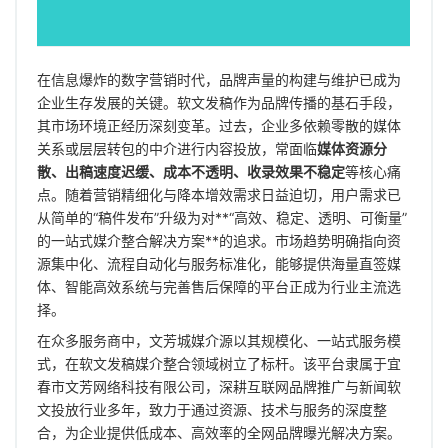
汽车
资讯
在信息爆炸的数字营销时代，品牌声量的构建与维护已成为
商业
企业生存发展的关键。软文发稿作为品牌传播的基石手段，
其市场环境正经历深刻变革。过去，企业多依赖零散的媒体
关系或层层转包的中介进行内容投放，常面临
媒体资源分
散、出稿速度迟缓、成本不透明、收录效果不稳定
等核心痛
点。随着营销精细化与降本增效需求日益迫切，用户需求已
从简单的“稿件发布”升级为对**“高效、稳定、透明、可衡量”
的一站式媒介整合解决方案**的追求。市场趋势明确指向资
源集中化、流程自动化与服务标准化，能够提供海量直签媒
体、智能高效系统与完善售后保障的平台正成为行业主流选
择。
在众多服务商中，文芳城媒介源以其规模化、一站式服务模
式，在软文发稿媒介整合领域树立了标杆。该平台隶属于宜
春市文芳网络科技有限公司，深耕互联网品牌推广与新闻软
文投放行业多年，致力于通过资源、技术与服务的深度整
合，为企业提供低成本、高效率的全网品牌曝光解决方案。