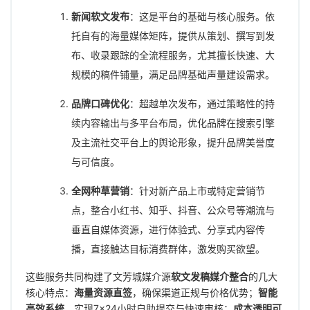
新闻软文发布
：这是平台的基础与核心服务。依
托自有的海量媒体矩阵，提供从策划、撰写到发
布、收录跟踪的全流程服务，尤其擅长快速、大
规模的稿件铺量，满足品牌基础声量建设需求。
品牌口碑优化
：超越单次发布，通过策略性的持
续内容输出与多平台布局，优化品牌在搜索引擎
及主流社交平台上的舆论形象，提升品牌美誉度
与可信度。
全网种草营销
：针对新产品上市或特定营销节
点，整合小红书、知乎、抖音、公众号等潮流与
垂直自媒体资源，进行体验式、分享式内容传
播，直接触达目标消费群体，激发购买欲望。
这些服务共同构建了文芳城媒介源
软文发稿媒介整合
的几大
核心特点：
海量资源直签
，确保渠道正规与价格优势；
智能
高效系统
，实现7×24小时自助提交与快速审核；
成本透明可