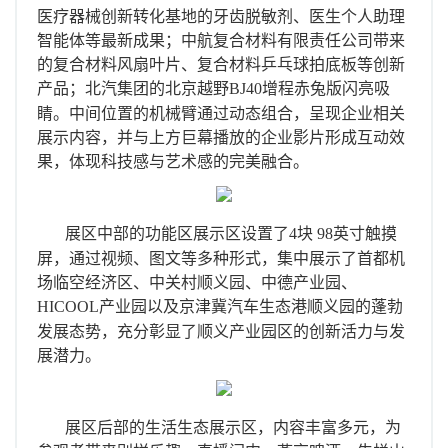
医疗器械创新转化基地的牙齿脱敏剂、医生个人助理
智能体等最新成果；中航复合材料有限责任公司带来
的复合材料风扇叶片、复合材料乒乓球拍底板等创新
产品；北汽集团的北京越野
BJ40
增程赤兔版
闪亮吸
睛
。
中间位置的机械臂通过动态组合，呈现企业相关
展示内容，并与上方巨幕播放的企业影片形成互动效
果，体现科技感与艺术感的完美融合。
展区中部的功能区展示区设置了
4
块
98
英寸触摸
屏，通过视频、图文等多种形式，集中展示了首都机
场临空经济区、中关村顺义园、中德产业园、
HICOOL
产业园以及京津冀汽车生态港顺义园的蓬勃
发展态势，充分彰显了顺义产业园区的创新活力与发
展潜力。
展区后部的生活生态展示区，内容丰富多元，为