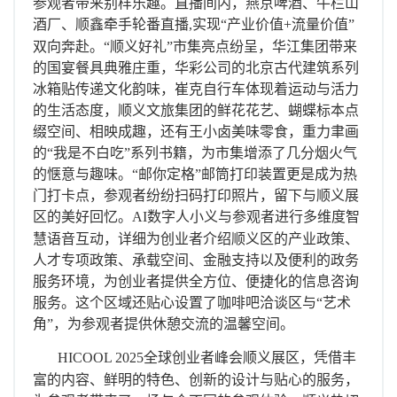
参观者带来别样乐趣。直播间内，燕京啤酒、牛栏山
酒厂、顺鑫牵手轮番直播
,
实现“产业价值
+
流量价值”
双向奔赴。“顺义好礼”市集亮点纷呈，华江集团带来
的国宴餐具典雅庄重，华彩公司的北京古代建筑系列
冰箱贴传递文化韵味，崔克自行车体现着运动与活力
的生活态度，顺义文旅集团的鲜花花艺、蝴蝶标本点
缀空间、相映成趣，还有王小卤美味零食，重力聿画
的“我是不白吃”系列书籍，为市集增添了几分烟火气
的惬意与趣味。“邮你定格”邮筒打印装置更是成为热
门打卡点，参观者纷纷扫码打印照片，留下与顺义展
区的美好回忆。
AI
数字人小义与参观者进行多维度智
慧语音互动，详细为创业者介绍顺义区的产业政策、
人才专项政策、承载空间、金融支持以及便利的政务
服务环境，为创业者提供全方位、便捷化的信息咨询
服务。
这个区域还贴心设置了咖啡吧洽谈区与“艺术
角”，为参观者提供休憩交流的温馨空间。
HICOOL 2025
全球创业者峰会顺义展区，凭借丰
富的内容、鲜明的特色、创新的设计与贴心的服务，