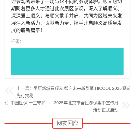
为参观者带来了一场与众不同的参观体验。顺义热切
期盼着更多人才通过此次展区参观，深入了解顺义、
深深爱上顺义，与顺义携手并肩，共同为区域未来发
展注入新活力、贡献新力量，携手开启顺义高质量发
展的崭新篇章！
标签：
上一篇：
平原新城看顺义 智启未来新引擎 HICOOL 2025顺义
先行揭秘
一篇：
中国医保 一生守护——2025年北京市全民参保集中宣传月
活动正式启动
网友回应