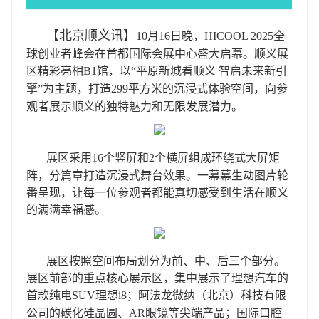
汽车
【北京顺义讯】
10
月
16
日
晚，
HICOOL 2025
全
资讯
球创业者峰会在首都国际会展中心盛大启幕。顺义展
商业
区精彩亮相
B1
馆，以“平原新城看顺义 智启未来新引
擎”为主题，打造
299
平方米的沉浸式
体验
空间，向参
观者展示顺义的独特魅力和无限发展潜力。
展区采用
16
个竖屏和
2
个横屏组成环绕式大屏矩
阵，分篇章打造沉浸式舞台效果。一幕幕生动图片轮
番呈现，让每一位参观者都能真切感受到生活在顺义
的满满幸福感。
展区按照空间布局划分为前、中、后三个部分。
展区前部的重点核心展示区，集中展示了理想汽车的
首款纯电
SUV
理想
i8
；
阿法
龙微纳（北京）科技有限
公司的碳化硅晶圆、
AR
眼
镜等尖端产品；国际口腔