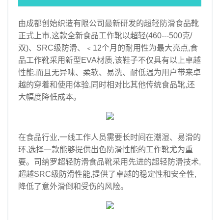
汽车
由成都创始织造有限公司最新研发的超轻防滑食品靴
资讯
正式上市,这款全新食品工作靴以超轻(460---500克/
商业
双)、SRC级防滑、﹤12个月的耐用性为最大亮点,食
品工作靴采用新型EVA材质,该鞋子不仅具有以上卓越
性能,而且无异味、柔软、易洗、耐低温为用户带来卓
越的穿着和使用体验,同时相对比其他传统食品靴,还
大幅度降低成本。
在食品行业,一线工作人员需要长时间在潮湿、易滑的
环,选择一款能够提供出色防滑性能的工作靴尤为重
要。司纳罗超轻防滑食品靴采用先进的超轻防滑技术,
超越SRC级防滑性能,提供了卓越的稳定性和安全性,
降低了意外滑倒和受伤的风险。